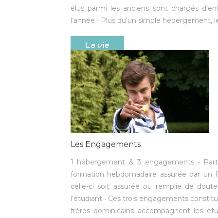
élus parmi les anciens sont chargés d’entr
l’année • Plus qu’un simple hébergement, le 
La vie
Les Engagements
1 hébergement & 3 engagements • Particip
formation hebdomadaire assurée par un frè
celle-ci soit assurée ou remplie de doute
l’étudiant • Ces trois engagements constit
frères dominicains accompagnent les étud