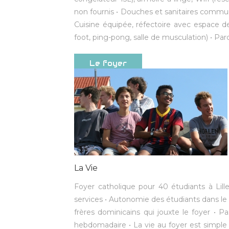
non fournis • Douches et sanitaires communs 
Cuisine équipée, réfectoire avec espace de 
foot, ping-pong, salle de musculation) • Par
Le foyer
La Vie
Foyer catholique pour 40 étudiants à Lille
services • Autonomie des étudiants dans le
frères dominicains qui jouxte le foyer • Pa
hebdomadaire • La vie au foyer est simple e